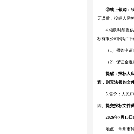
②线上领购
：
无误后，
投标人
需
4.领购时须提
标有限公司网站
“
（
1）领购申请
（
2）保证金退
提醒：投标人
宜，则无法领购文
5.售价：
人民币
四、提交投标文件
2026年
7
月
1
3
日
地点：
常州市