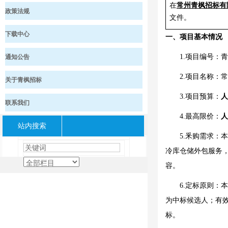
在
常州青枫招标有
政策法规
文件。
下载中心
一、项目基本情况
通知公告
1.项目编号：青
2.项目名称：
常
关于青枫招标
3.项目预算
：
人
联系我们
4.最高限价
：
人
站内搜索
5.釆购需求：
冷库仓储外包
服务
容。
6.定标原则：
本
为中标候选人；有效
标。