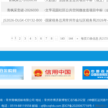
青枫采竞磋-2026030
·
文亨花园社区公共空间微改造项目中标（成交
JS2026-DLGK-C0132-B00
·
国家税务总局常州市金坛区税务局2026年-20
«
1
...
2
3
4
5
6
7
8
143
144
»
每页15条信息 共215
有：常州青枫招标有限公司 地址：常州市博济新博智汇谷5栋202室（钟楼区运河路1
电话：0519-88119558 邮箱：qf@czqfzb.com 苏ICP备2020067718号-1
网站统计