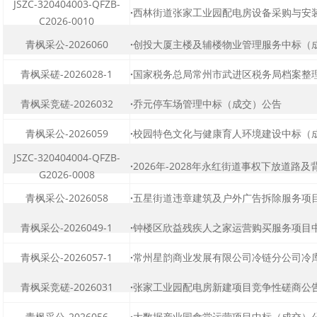
JSZC-320404003-QFZB-
·
西林街道张家工业园配电房设备采购与安装工
C2026-0010
青枫采公-2026060
·
创投大厦主楼及辅楼物业管理服务中标（成交
青枫采磋-2026028-1
·
国家税务总局常州市武进区税务局档案整理外
青枫采竞磋-2026032
·
乔元停车场管理中标（成交）公告
青枫采公-2026059
·
校园特色文化与健康育人环境建设中标（成交
JSZC-320404004-QFZB-
·
2026年-2028年永红街道事权下放道路及背
G2026-0008
青枫采公-2026058
·
五星街道违章建筑及户外广告拆除服务项目中
青枫采公-2026049-1
·
钟楼区欣益残疾人之家运营购买服务项目中标
青枫采公-2026057-1
·
常州星韵商业发展有限公司冷链分公司冷库仓
青枫采竞磋-2026031
·
张家工业园配电房新建项目竞争性磋商公
青枫采公-2026056
·
大数据产业园食堂运营项目中标（成交）