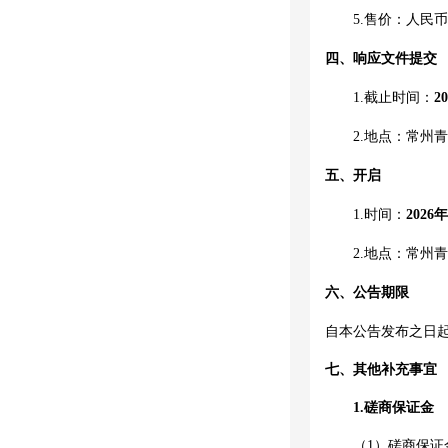
5.售价：人民
四、
响应文件提交
1.截止时间：
20
2.地点：常州
五、开启
1.时间：
202
6
年
2.
地点：常州青
六
、公告期限
自本公告发布之日
七
、其他补充事宜
1.
磋商保证金
（
1）
磋商保证