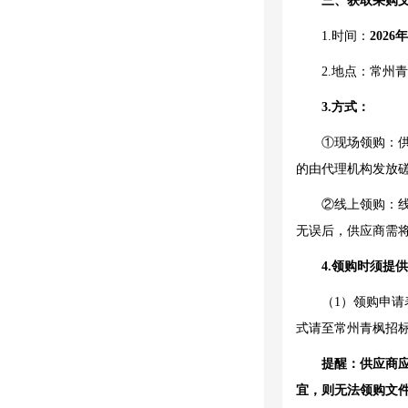
三、获取
采购
1.时间：
202
6
年
2.地点：常州
3.方式：
①现场领购：供
的由代理机构发放
②线上领购：线
无误后，供应商需
4.领购时须提
（
1）领购申请
式请至常州青枫招
提醒：供应商
宜，则无法领购文