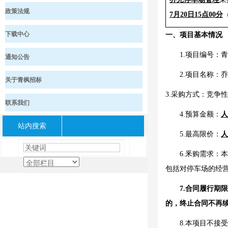
政策法规
7
月
20
日
15
点
0
0分
下载中心
一、项目基本情况
1.项目编号：
青
通知公告
2.项目名称：
乔
关于青枫招标
3.采购方式：竞争
联系我们
4
.预算金额：
人
站内搜索
5
.最高限价：
人
6
.釆购需求：
本
包括对停车场的经
7
.合同履行期
的，终止合同不再
8
.本项目不接