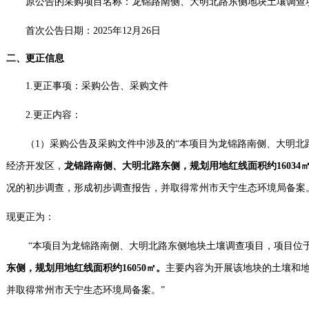
原公告的采购项目名称：
龙锦路南侧、大明北路东侧地块土壤调查
首次公告日期：
2025年
12
月
26
日
二、更正信息
1.
更正事项：
采购
公告
、
采购
文件
2.
更正内容：
（
1）
采购
公告及
采购
文件中
涉及的
“
本项目为龙锦路南侧、大明北
经济开发区，
龙锦路南侧、大明北路东侧，规划用地红线面积约
16034
况的初步调查，形成初步调查报告，并取得常州市天宁生态环境局备案
现更正为：
“本项目为龙锦路南侧、大明北路东侧地块土壤调查项目，项目位
东侧，规划用地红线面积约
16050㎡。
主要内容为开展该地块的土壤和
并取得常州市天宁生态环境局备案。
”