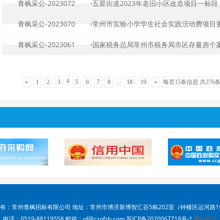
青枫采公-2023072
·
五星街道2023年老旧小区改造项目一标段（
青枫采公-2023070
·
常州市实验小学学生社会实践活动费项目更正
青枫采公-2023061
·
国家税务总局常州市税务局市区存量房个案交
4
...
«
1
2
3
5
6
7
8
18
19
»
每页15条信息 共276
有：常州青枫招标有限公司 地址：常州市博济新博智汇谷5栋202室（钟楼区运河路1
电话：0519-88119558 邮箱：qf@czqfzb.com 苏ICP备2020067718号-1
网站统计