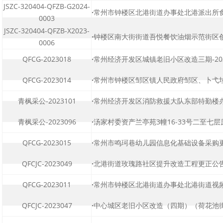
JSZC-320404-QFZB-G2024-
·
常州市钟楼区北港街道办事处北港派出所食堂
0003
JSZC-320404-QFZB-X2023-
·
钟楼区南大街街道吾悦餐饮油烟示范街区创建
0006
QFCG-2023018
·
常州经济开发区城镇老旧小区改造三期-2023
QFCG-2023014
·
常州市钟楼区邹区镇人民政府邹区、卜弋垃圾
青枫采公-2023101
·
常州经济开发区消防救援大队东部特勤楼办公
青枫采公-2023096
·
汤家村委资产兰亭苑3幢16-33号二至七层原
QFCG-2023015
·
常州市鸣珂巷幼儿园信息化基础设备采购更正
QFCJC-2023049
·
北港街道玫瑰路社区提升改造工程更正公
QFCG-2023011
·
常州市钟楼区北港街道办事处北港街道视频数
QFCJC-2023047
·
中心城区老旧小区改造（四期）（荷花池街道